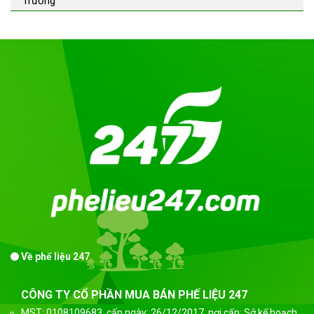
Trường
Về phế liệu 247
CÔNG TY CỔ PHẦN MUA BÁN PHẾ LIỆU 247
MST: 0108109683, cấp ngày: 26/12/2017, nơi cấp: Sở kế hoạch