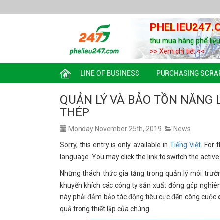
PHELIEU247.
thu mua hàng phế liệ
>> Xem chi tiết <<
LINE OF BUSINESS
PURCHASING SCRA
QUẢN LÝ VÀ BẢO TỒN NĂNG
THÉP
Monday November 25th, 2019
News
Sorry, this entry is only available in
Tiếng Việt
. For 
language. You may click the link to switch the activ
Những thách thức gia tăng trong quản lý môi trườn
khuyến khích các công ty sản xuất đóng góp nghiên c
này phải đảm bảo tác động tiêu cực đến công cuộc
quả trong thiết lập của chúng.