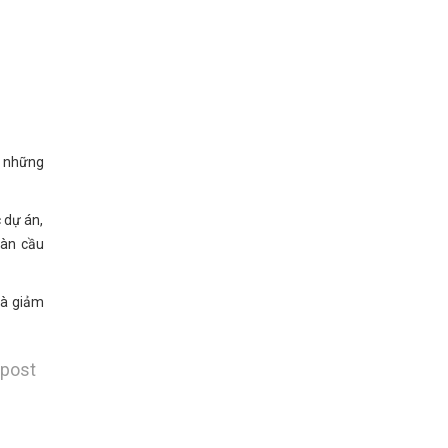
à những
 dự án,
oàn cầu
và giảm
 post