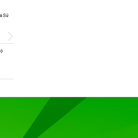
ua Sử
Các điểm chính cần xem xét để quản
Trung tâm dữ liệu từ xa
Bộ
Tại sao có nhiều trung tâm dữ liệu
những ngày này