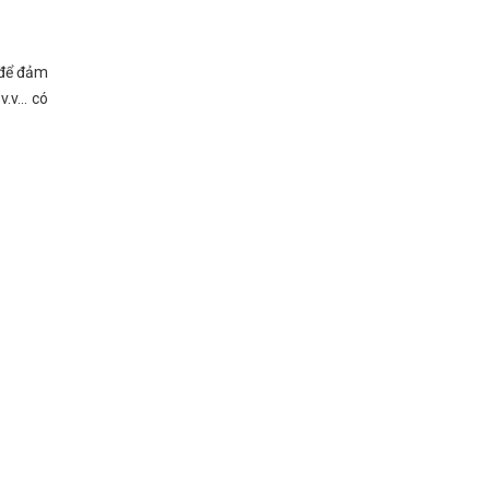
g để đảm
v.v… có