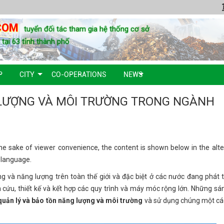
COM
tuyển đối tác tham gia hệ thống cơ sở
u tại 63 tỉnh thành phố
P
CITY
CO-OPERATIONS
NEWS
 LƯỢNG VÀ MÔI TRƯỜNG TRONG NGÀNH
the sake of viewer convenience, the content is shown below in the alte
e language.
g và năng lượng trên toàn thế giới và đặc biệt ở các nước đang phát t
ứu, thiết kế và kết hợp các quy trình và máy móc rộng lớn. Những sáng 
quản lý và bảo tồn năng lượng và môi trường
và sử dụng chúng một cá