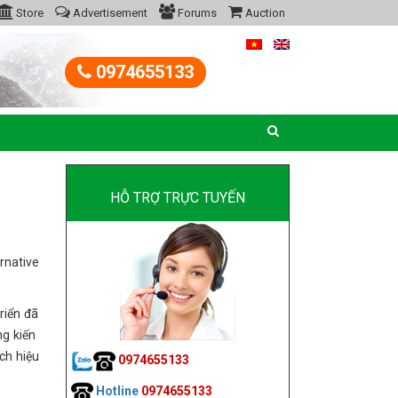
Store
Advertisement
Forums
Auction
0974655133
HỖ TRỢ TRỰC TUYẾN
rnative
riển đã
kiến ​​
ch hiệu
0974655133
Hotline
0974655133