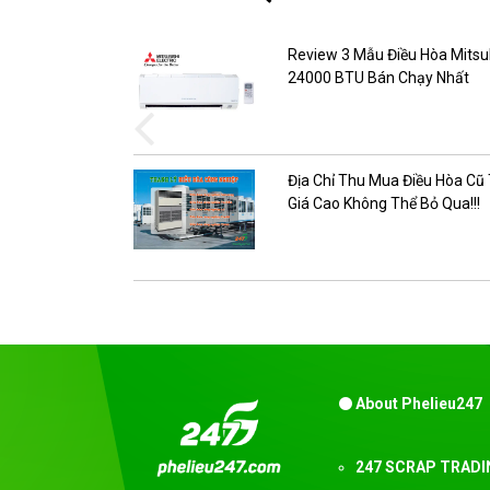
 từ phế liệu
Review 3 Mẫu Điều Hòa Mitsu
24000 BTU Bán Chạy Nhất
hất thế giới –
Địa Chỉ Thu Mua Điều Hòa Cũ
Giá Cao Không Thể Bỏ Qua!!!
About Phelieu247
247 SCRAP TRAD