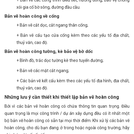
+ Bản vẽ các công trình điều tiết, hướng dòng, bảo vệ chống
xói gia cố bờ sông, đường đầu cầu.
Bản vẽ hoàn công về cống
+ Bản vẽ cắt dọc, cắt ngang thân cống;
+ Bản vẽ cấu tạo cửa cống kèm theo các yếu tố địa chất,
thuỷ văn, cao độ.
Bản vẽ hoàn công tường, kè bảo vệ bờ dốc
+ Bình đồ, trắc dọc tường kè theo tuyến đường;
+ Bản vẽ các mặt cắt ngang;
+ Các bản vẽ kết cấu kèm theo các yếu tố địa hình, địa chất,
thuỷ văn, cao độ.
Những lưu ý cần thiết khi thiết lập bản vẽ hoàn công
Bởi vì các bản vẽ hoàn công có chứa thông tin quan trọng. Điều
quan trọng là mọi công trình / dự án xây dựng đều có ít nhất một
bộ bản vẽ hoàn công có sẵn tại mọi thời điểm. Khi xử lý các bản vẽ
hoàn công, cho dù bạn đang ở trong hoặc ngoài công trường, hãy