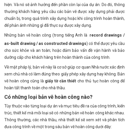
hiện. Và nó sẽ ảnh hưởng đến phần còn lại của dự án. Do đó, thông
thường khách hàng yêu cầu các bản vẽ được xây dựng phải được
chuẩn bị, trong quá trình xây dựng hoặc khi công trình hoàn thành,
để phản ánh những gì đã thực sự được xây dựng.
Những bản vẽ hoàn công (trong tiếng Anh là
record drawings /
gì
as-built drawing / as constructed drawings
) có thể được yêu cầu
cho sức khỏe và an toàn; hoặc đảm bảo vấn đề vận hành và bảo
dưỡng cấp cho khách hàng trên hoàn thành của công trình.
Về mặt pháp lý, bản vẽ này là cơ sở giúp cơ quan Nhà nước xác định
xem chủ nhà có làm đúng theo giấy phép xây dựng hay không. Bản
vẽ hoàn công cũng là
giấy tờ cần thiết
cho thủ tục hoàn công để
hoàn tất thanh toán cho nhà thầu.
Có những loại bản vẽ hoàn công nào?
Tùy thuộc vào từng loại dự án và mục tiêu đề ra của công trình, kiến
trúc, thiết kế mà mỗi loại sẽ có những bản vẽ hoàn công khác nhau.
Thông thường, các nhà thầu, nhà thiết kế sẽ xem xét và phân tích
đưa công trình về một trong sáu bản vẽ hoàn công dưới đây: