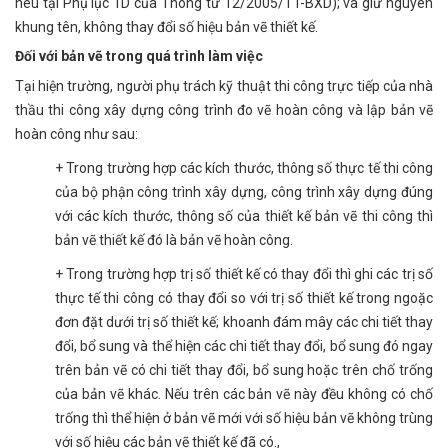
nêu tại Phụ lục 1D của Thông tư 12/2005/TT-BXD); và giữ nguyên
khung tên, không thay đổi số hiệu bản vẽ thiết kế.
Đối với bản vẽ trong quá trình làm việc
Tại hiện trường, người phụ trách kỹ thuật thi công trực tiếp của nhà
thầu thi công xây dựng công trình đo vẽ hoàn công và lập bản vẽ
hoàn công như sau:
+ Trong trường hợp các kích thước, thông số thực tế thi công
của bộ phận công trình xây dựng, công trình xây dựng đúng
với các kích thước, thông số của thiết kế bản vẽ thi công thì
bản vẽ thiết kế đó là bản vẽ hoàn công.
+ Trong trường hợp trị số thiết kế có thay đổi thì ghi các trị số
thực tế thi công có thay đổi so với trị số thiết kế trong ngoặc
đơn đặt dưới trị số thiết kế; khoanh đám mây các chi tiết thay
đổi, bổ sung và thể hiện các chi tiết thay đổi, bổ sung đó ngay
trên bản vẽ có chi tiết thay đổi, bổ sung hoặc trên chố trống
của bản vẽ khác. Nếu trên các bản vẽ này đều không có chố
trống thì thể hiện ở bản vẽ mới với số hiệu bản vẽ không trùng
với số hiệu các bản vẽ thiết kế đã có.,