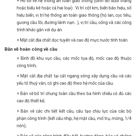
+ Hồ sơ về hệ thống an toàn giao thông (bình đồ duỗi thẳng
hoặc biểu kê hoặc cả hai loại) : Vị trí cột km, biển báo hiệu, số
hiệu biển, vị trí hệ thống an toàn giao thông (hộ lan, cọc tiêu,
gương cầu lồi, đường lánh nạn…), vị trí cầu, cống và các công
trình khác gắn với dự án.
+ Mặt cắt địa chất dọc tuyến và cao độ mực nước tính toán.
Bản vẽ hoàn công về cầu
+ Bình đồ khu vực cầu, các mốc tọa độ, mốc cao độ thuộc
công trình;
+ Mặt cắt địa chất tại cắt ngang sông xây dựng cầu và các
yếu tố thuỷ văn, có ghi cao độ theo hệ mốc của cầu;
+ Bản vẽ bố trí chung toàn cầu theo ba hình chiếu có đủ các
cao độ thiết kế;
+ Bản vẽ các chi tiết kết cấu, cấu tạo chịu lực của các bộ
phận công trình (kết cấu nhịp, hệ mặt cầu, mố trụ, móng, 1/4
nón);