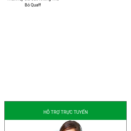
Bỏ Qua!!!
HỖ TRỢ TRỰC TUYẾN