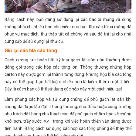
Bằng cách này, bạn đang sử dụng lại các bao xi măng và cũng
không phải chi nhiều hơn cho việc mua bạt. Khi các túi xi măng đã
phục vụ mục đích, thu thập tất cả chúng và sau đó trả lại cho nhà
cung cấp để sử dụng lại như cũ.
Giữ lại các bìa các tông
Gạch cường lực hoặc bất kỳ loại gạch lát sàn nào thường được
đóng gói trong các hộp các tông lớn. Thông thường những hộp
carton này được gom lại thành từng đống. Những hộp bìa các tông
này có thể giúp bạn tiết kiệm nhiều hơn là kiếm thêm một ít tiền.
Đây là cách bạn có thể sử dụng các hộp này một cách hiệu quả.
Làm phẳng các hộp và sử dụng chúng để phủ gạch lát sàn khi
chúng đã được lắp đặt. Thông thường, nhà thầu hoặc công trường
phụ trách đặt hàng cho thạch cao để phủ gạch nhằm bảo vệ chúng
khỏi sơn, trầy xước, v.v… trong khi việc hoàn thiện vẫn đang được
tiến hành. Bằng cách sử dụng các hộp các tông phẳng để thay thế
cho thạch cao, bạn có thể tiết kiệm chi phí.