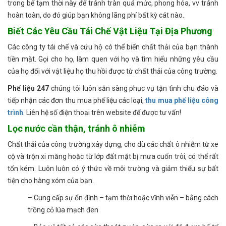
trong bể tạm thời này để tránh tràn quá mức, phong hóa, vv tránh
hoàn toàn, do đó giúp bạn không lãng phí bất kỳ cát nào.
Biết Các Yêu Cầu Tái Chế Vật Liệu Tại Địa Phương
Các công ty tái chế và cứu hộ có thể biến chất thải của bạn thành
tiền mặt. Gọi cho họ, làm quen với họ và tìm hiểu những yêu cầu
của họ đối với vật liệu họ thu hồi được từ chất thải của công trường.
Phế liệu 247
chúng tôi luôn sẵn sàng phục vụ tận tình chu đáo và
tiếp nhận các đơn thu mua phế liệu các loại,
thu mua phế liệu công
trình
. Liên hệ số điện thoại trên website để được tư vấn!
Lọc nước cần thận, tránh ô nhiễm
Chất thải của công trường xây dựng, cho dù các chất ô nhiễm từ xe
cộ và trộn xi măng hoặc từ lớp đất mặt bị mưa cuốn trôi, có thể rất
tốn kém. Luôn luôn có ý thức về môi trường và giảm thiểu sự bất
tiện cho hàng xóm của bạn.
– Cung cấp sự ổn định – tạm thời hoặc vĩnh viễn – bằng cách
trồng cỏ lúa mạch đen