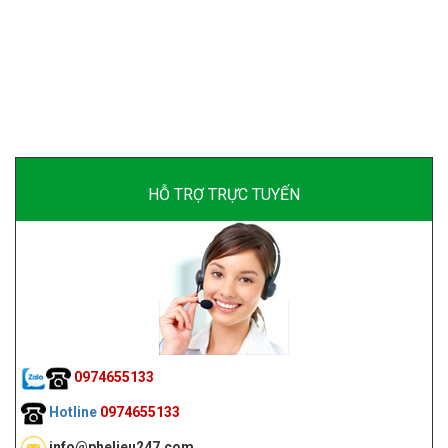
HỖ TRỢ TRỰC TUYẾN
0974655133
Hotline
0974655133
info@phelieu247.com