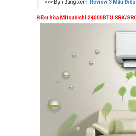
>>> Bạn đang xem:
Review 3 Mẫu Điều
Điều hòa Mitsubishi 24000BTU SRK/S