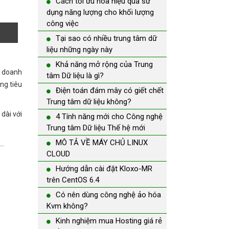
Cách tối ưu hóa hiệu quả sử
dụng năng lượng cho khối lượng
công việc
Tại sao có nhiều trung tâm dữ
liệu những ngày này
Khả năng mở rộng của Trung
h doanh
tâm Dữ liệu là gì?
àng tiêu
Điện toán đám mây có giết chết
Trung tâm dữ liệu không?
dài với
4 Tính năng mới cho Công nghệ
Trung tâm Dữ liệu Thế hệ mới
MÔ TẢ VỀ MÁY CHỦ LINUX
n…
CLOUD
Hướng dẫn cài đặt Kloxo-MR
trên CentOS 6.4
Có nên dùng công nghệ ảo hóa
Kvm không?
Kinh nghiệm mua Hosting giá rẻ