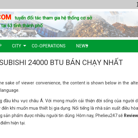
COM
tuyển đối tác tham gia hệ thống cơ sở
u tại 63 tỉnh thành phố
P
CITY
CO-OPERATIONS
NEWS
SUBISHI 24000 BTU BÁN CHẠY NHẤT
the sake of viewer convenience, the content is shown below in the alte
e language.
ng đầu khu vực châu Á. Với mong muốn cải thiện đời sống của người d
 đến khi muốn mua thiết bị gia dụng. Nổi tiếng là nhà sản xuất điều hò
ững sản phẩm được nhiều người tin dùng. Hôm nay, Phelieu247 sẽ
Review
điểm hiện tại.