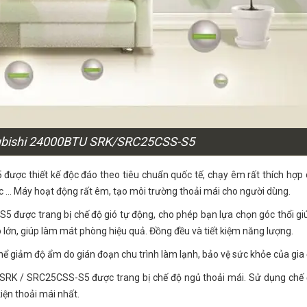
tsubishi 24000BTU SRK/SRC25CSS-S5
ợc thiết kế độc đáo theo tiêu chuẩn quốc tế, chạy êm rất thích hợp 
ọc … Máy hoạt động rất êm, tạo môi trường thoải mái cho người dùng.
 được trang bị chế độ gió tự động, cho phép bạn lựa chọn góc thổi gi
 lớn, giúp làm mát phòng hiệu quả. Đồng đều và tiết kiệm năng lượng.
ể giảm độ ẩm do gián đoạn chu trình làm lạnh, bảo vệ sức khỏe của gia
SRK / SRC25CSS-S5 được trang bị chế độ ngủ thoải mái. Sử dụng chế 
iện thoải mái nhất.