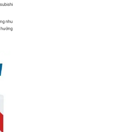
subishi
ứng nhu
n hưởng