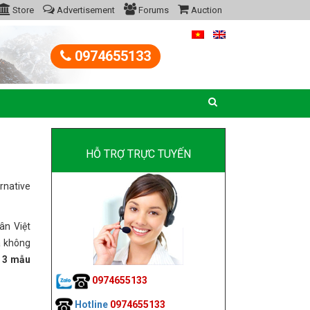
Store
Advertisement
Forums
Auction
0974655133
HỖ TRỢ TRỰC TUYẾN
rnative
ân Việt
a không
 3 mẫu
0974655133
Hotline
0974655133