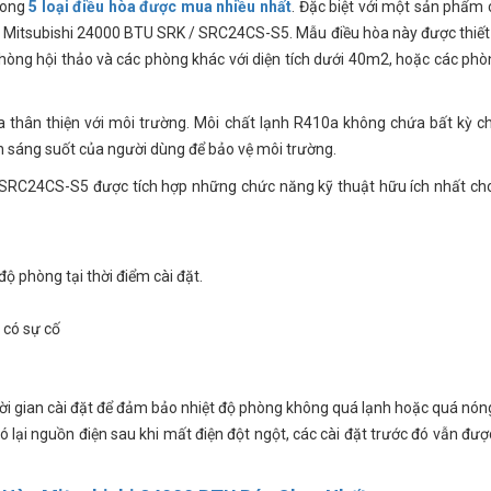
trong
5 loại điều hòa được mua nhiều nhất
. Đặc biệt với một sản phẩm c
a Mitsubishi 24000 BTU SRK / SRC24CS-S5. Mẫu điều hòa này được thiết
hòng hội thảo và các phòng khác với diện tích dưới 40m2, hoặc các phò
thân thiện với môi trường. Môi chất lạnh R410a không chứa bất kỳ c
ọn sáng suốt của người dùng để bảo vệ môi trường.
SRC24CS-S5 được tích hợp những chức năng kỹ thuật hữu ích nhất ch
ộ phòng tại thời điểm cài đặt.
 có sự cố
hời gian cài đặt để đảm bảo nhiệt độ phòng không quá lạnh hoặc quá nón
 lại nguồn điện sau khi mất điện đột ngột, các cài đặt trước đó vẫn đượ