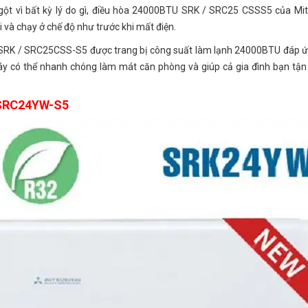
ột vì bất kỳ lý do gì, điều hòa 24000BTU SRK / SRC25 CSSS5 của Mit
ại và chạy ở chế độ như trước khi mất điện.
 SRK / SRC25CSS-S5 được trang bị công suất làm lạnh 24000BTU đáp 
áy có thể nhanh chóng làm mát căn phòng và giúp cả gia đình bạn tậ
/SRC24YW-S5