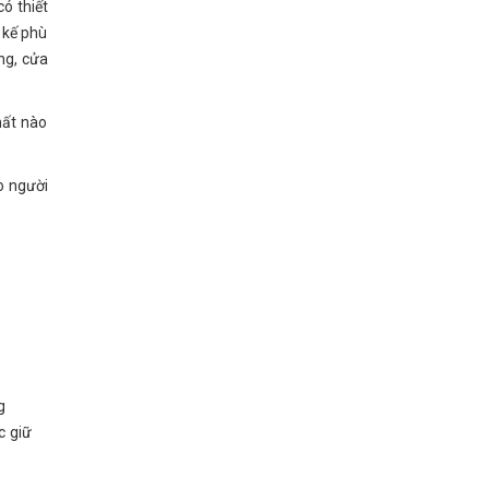
ó thiết
 kế phù
ng, cửa
hất nào
o người
g
c giữ