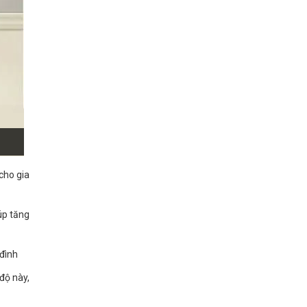
cho gia
úp tăng
 đình
độ này,