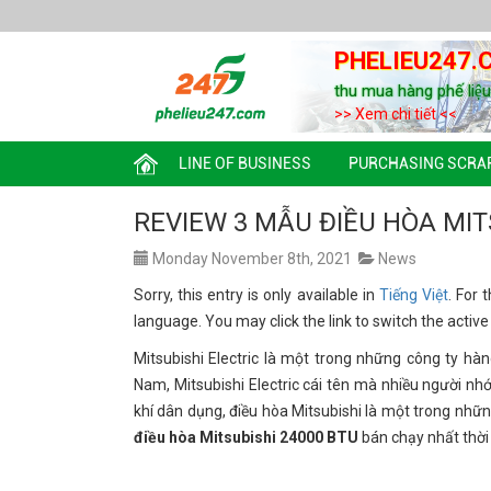
PHELIEU247.
thu mua hàng phế liệ
>> Xem chi tiết <<
LINE OF BUSINESS
PURCHASING SCRA
REVIEW 3 MẪU ĐIỀU HÒA MIT
Monday November 8th, 2021
News
Sorry, this entry is only available in
Tiếng Việt
. For 
language. You may click the link to switch the activ
Mitsubishi Electric là một trong những công ty hà
Nam, Mitsubishi Electric cái tên mà nhiều người nhớ
khí dân dụng, điều hòa Mitsubishi là một trong nh
điều hòa Mitsubishi 24000 BTU
bán chạy nhất thời 