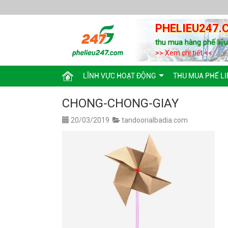
PHELIEU247.
thu mua hàng phế liệ
>> Xem chi tiết <<
LĨNH VỰC HOẠT ĐỘNG
THU MUA PHẾ LI
CHONG-CHONG-GIAY
20/03/2019
tandoorialbadia.com