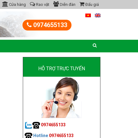
Cửa hàng
Rao vặt
Diễn đàn
Đấu giá
0974655133
HỖ TRỢ TRỰC TUYẾN
0974655133
Hotline
0974655133