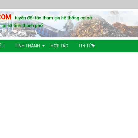
COM
tuyển đối tác tham gia hệ thống cơ sở
u tại 63 tỉnh thành phố
ỆU
TỈNH THÀNH
HỢP TÁC
TIN TỨC