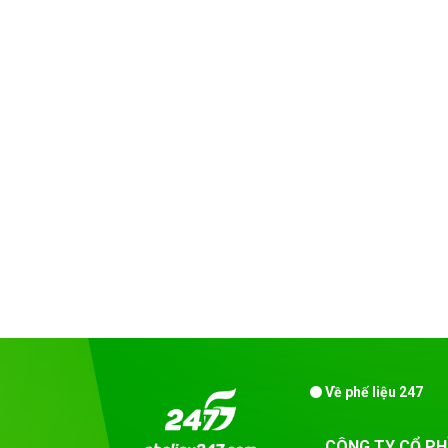
Về phế liệu 247
CÔNG TY CỔ PH