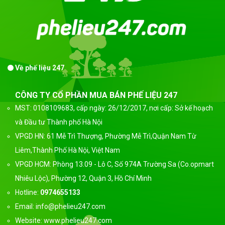
Về phế liệu 247
CÔNG TY CỔ PHẦN MUA BÁN PHẾ LIỆU 247
MST: 0108109683, cấp ngày: 26/12/2017, nơi cấp: Sở kế hoạch
và Đầu tư Thành phố Hà Nội
VPGD HN: 61 Mễ Trì Thượng, Phường Mễ Trì,Quận Nam Từ
Liêm,Thành Phố Hà Nội, Việt Nam
VPGD HCM: Phòng 13.09 - Lô C, Số 974A Trường Sa (Co.opmart
Nhiêu Lộc), Phường 12, Quận 3, Hồ Chí Minh
Hotline:
0974655133
Email: info@phelieu247.com
Website: www.phelieu247.com