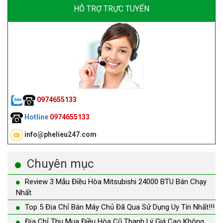
HỖ TRỢ TRỰC TUYẾN
0974655133
Hotline
0974655133
info@phelieu247.com
Chuyên mục
Review 3 Mẫu Điều Hòa Mitsubishi 24000 BTU Bán Chạy
Nhất
Top 5 Địa Chỉ Bán Máy Chủ Đã Qua Sử Dụng Uy Tín Nhất!!!
Địa Chỉ Thu Mua Điều Hòa Cũ Thanh Lý Giá Cao Không