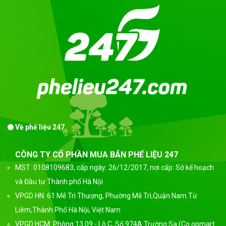
Về phế liệu 247
CÔNG TY CỔ PHẦN MUA BÁN PHẾ LIỆU 247
MST: 0108109683, cấp ngày: 26/12/2017, nơi cấp: Sở kế hoạch
và Đầu tư Thành phố Hà Nội
VPGD HN: 61 Mễ Trì Thượng, Phường Mễ Trì,Quận Nam Từ
Liêm,Thành Phố Hà Nội, Việt Nam
VPGD HCM: Phòng 13.09 - Lô C, Số 974A Trường Sa (Co.opmart