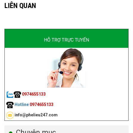
LIÊN QUAN
HỖ TRỢ TRỰC TUYẾN
0974655133
Hotline
0974655133
info@phelieu247.com
Chuyên mục