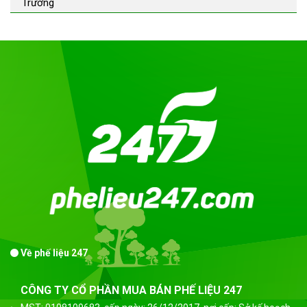
Trường
Về phế liệu 247
CÔNG TY CỔ PHẦN MUA BÁN PHẾ LIỆU 247