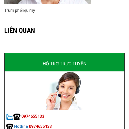
Trùm phế liệu mỹ
LIÊN QUAN
HỖ TRỢ TRỰC TUYẾN
0974655133
Hotline
0974655133