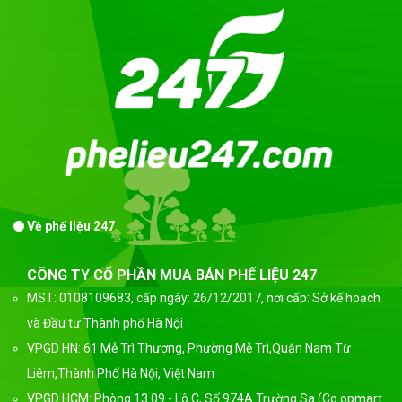
Về phế liệu 247
CÔNG TY CỔ PHẦN MUA BÁN PHẾ LIỆU 247
MST: 0108109683, cấp ngày: 26/12/2017, nơi cấp: Sở kế hoạch
và Đầu tư Thành phố Hà Nội
VPGD HN: 61 Mễ Trì Thượng, Phường Mễ Trì,Quận Nam Từ
Liêm,Thành Phố Hà Nội, Việt Nam
VPGD HCM: Phòng 13.09 - Lô C, Số 974A Trường Sa (Co.opmart