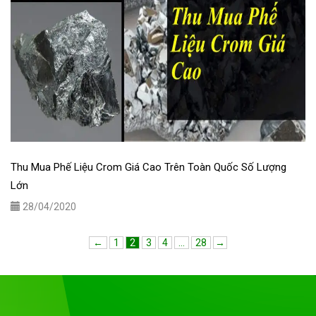
Thu Mua Phế Liệu Crom Giá Cao Trên Toàn Quốc Số Lượng
Lớn
28/04/2020
←
1
2
3
4
…
28
→