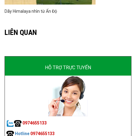
Dãy Himalaya nhìn từ Ấn Độ
LIÊN QUAN
HỖ TRỢ TRỰC TUYẾN
0974655133
Hotline
0974655133