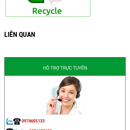
LIÊN QUAN
HỖ TRỢ TRỰC TUYẾN
0974655133