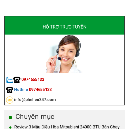
HỖ TRỢ TRỰC TUYẾN
0974655133
Hotline
0974655133
info@phelieu247.com
Chuyên mục
Review 3 Mẫu Điều Hòa Mitsubishi 24000 BTU Bán Chạy