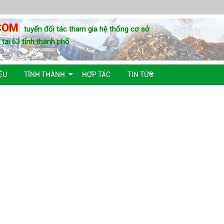
COM
tuyển đối tác tham gia hệ thống cơ sở
u tại 63 tỉnh thành phố
ỆU
TỈNH THÀNH
HỢP TÁC
TIN TỨC