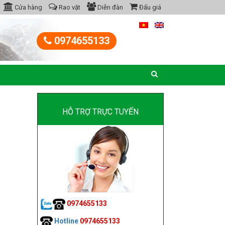
Cửa hàng
Rao vặt
Diễn đàn
Đấu giá
0974655133
HỖ TRỢ TRỰC TUYẾN
0974655133
Hotline
0974655133