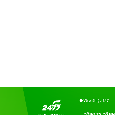
Về phế liệu 247
CÔNG TY CỔ PH