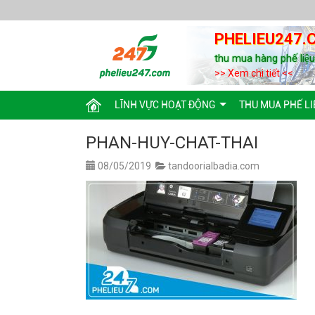
PHELIEU247.
thu mua hàng phế liệ
>> Xem chi tiết <<
LĨNH VỰC HOẠT ĐỘNG
THU MUA PHẾ LI
PHAN-HUY-CHAT-THAI
08/05/2019
tandoorialbadia.com