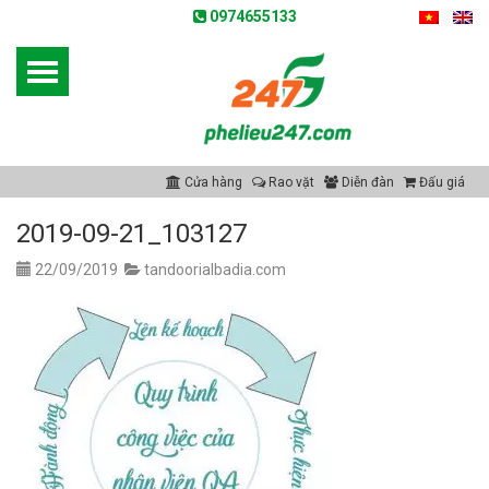
0974655133
Cửa hàng
Rao vặt
Diễn đàn
Đấu giá
2019-09-21_103127
22/09/2019
tandoorialbadia.com