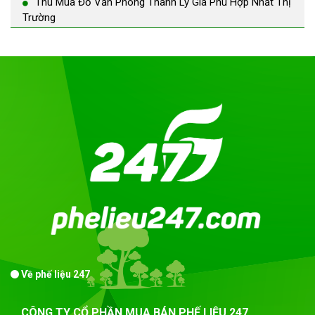
Thu Mua Đồ Văn Phòng Thanh Lý Giá Phù Hợp Nhất Thị
Trường
Về phế liệu 247
CÔNG TY CỔ PHẦN MUA BÁN PHẾ LIỆU 247