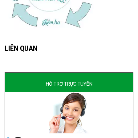
LIÊN QUAN
HỖ TRỢ TRỰC TUYẾN