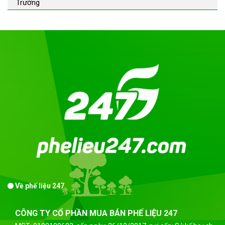
Trường
Về phế liệu 247
CÔNG TY CỔ PHẦN MUA BÁN PHẾ LIỆU 247