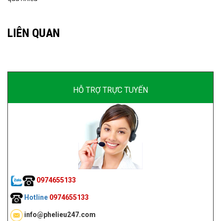
LIÊN QUAN
HỖ TRỢ TRỰC TUYẾN
0974655133
Hotline
0974655133
info@phelieu247.com