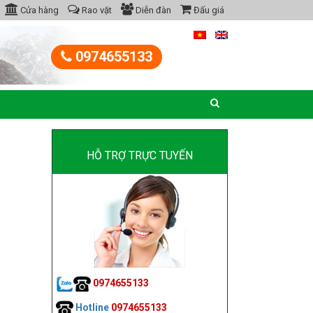
Cửa hàng
Rao vặt
Diễn đàn
Đấu giá
0974655133
HỖ TRỢ TRỰC TUYẾN
0974655133
Hotline
0974655133