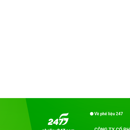
Về phế liệu 247
CÔNG TY CỔ PH