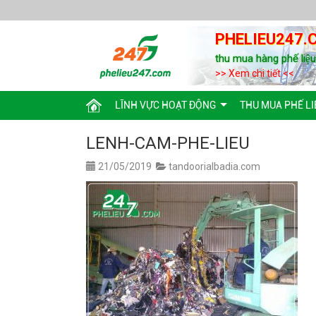
PHELIEU247.
thu mua hàng phế liệ
>> Xem chi tiết <<
LĨNH VỰC HOẠT ĐỘNG
THU MUA PHẾ LI
LENH-CAM-PHE-LIEU
21/05/2019
tandoorialbadia.com