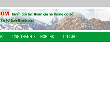
COM
tuyển đối tác tham gia hệ thống cơ sở
u tại 63 tỉnh thành phố
ỆU
TỈNH THÀNH
HỢP TÁC
TIN TỨC