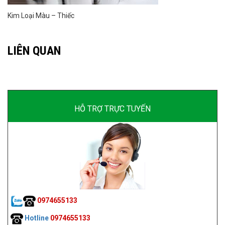
Kim Loại Màu – Thiếc
LIÊN QUAN
HỖ TRỢ TRỰC TUYẾN
0974655133
Hotline
0974655133