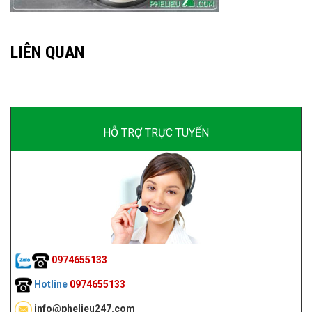
LIÊN QUAN
HỖ TRỢ TRỰC TUYẾN
0974655133
Hotline
0974655133
info@phelieu247.com