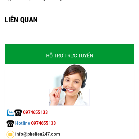
LIÊN QUAN
HỖ TRỢ TRỰC TUYẾN
0974655133
Hotline
0974655133
info@phelieu247.com