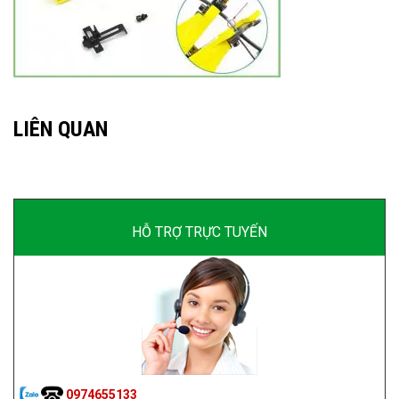
LIÊN QUAN
HỖ TRỢ TRỰC TUYẾN
0974655133