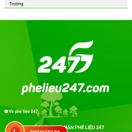
Trường
Về phế liệu 247
CÔNG TY CỔ PHẦN MUA BÁN PHẾ LIỆU 247