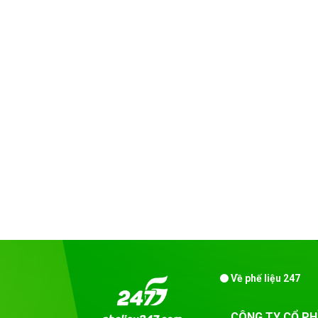
Về phế liệu 247
CÔNG TY CỔ PH