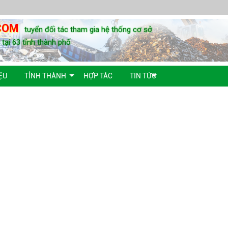
COM
tuyển đối tác tham gia hệ thống cơ sở
u tại 63 tỉnh thành phố
ỆU
TỈNH THÀNH
HỢP TÁC
TIN TỨC