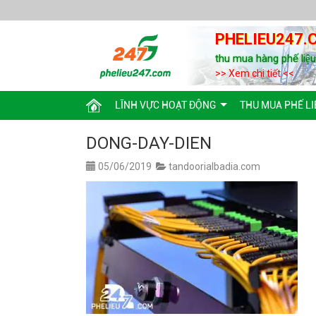
PHELIEU247.
thu mua hàng phế liệ
>> Xem chi tiết <<
LĨNH VỰC HOẠT ĐỘNG
THU MUA PHẾ LI
DONG-DAY-DIEN
05/06/2019
tandoorialbadia.com