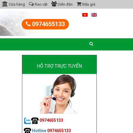
Cửa hàng
Rao vặt
Diễn đàn
Đấu giá
0974655133
HỖ TRỢ TRỰC TUYẾN
0974655133
Hotline
0974655133