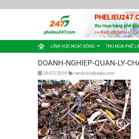
PHELIEU247.
thu mua hàng phế liệ
>> Xem chi tiết <<
LĨNH VỰC HOẠT ĐỘNG
THU MUA PHẾ LI
DOANH-NGHIEP-QUAN-LY-CHA
24/07/2019
tandoorialbadia.com