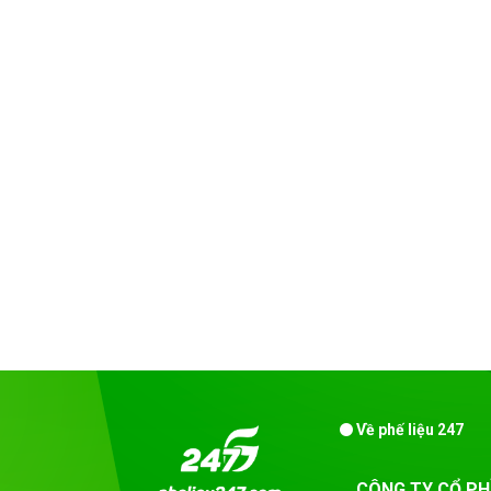
Về phế liệu 247
CÔNG TY CỔ PH