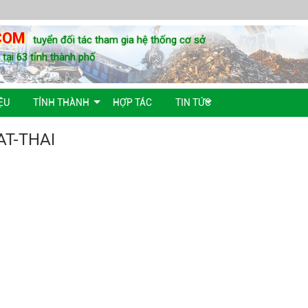
COM
tuyển đối tác tham gia hệ thống cơ sở
u tại 63 tỉnh thành phố
ỆU
TỈNH THÀNH
HỢP TÁC
TIN TỨC
T-THAI