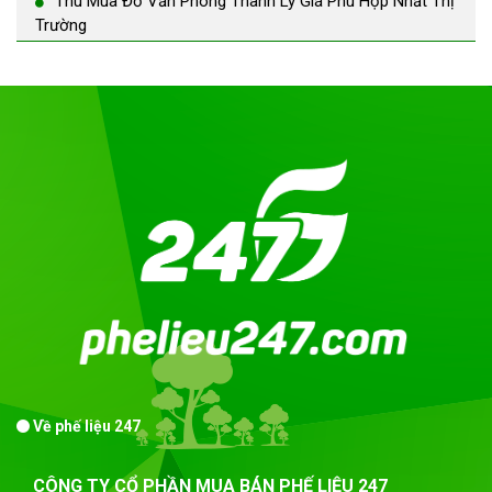
Thu Mua Đồ Văn Phòng Thanh Lý Giá Phù Hợp Nhất Thị
Trường
Về phế liệu 247
CÔNG TY CỔ PHẦN MUA BÁN PHẾ LIỆU 247