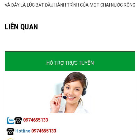
VÀ ĐÂY LÀ LÚC BẮT ĐẦU HÀNH TRÌNH CỦA MỘT CHAI NƯỚC RỖNG
LIÊN QUAN
HỖ TRỢ TRỰC TUYẾN
0974655133
Hotline
0974655133