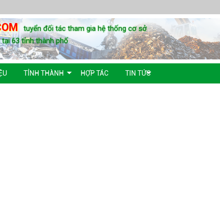
COM
tuyển đối tác tham gia hệ thống cơ sở
u tại 63 tỉnh thành phố
ỆU
TỈNH THÀNH
HỢP TÁC
TIN TỨC