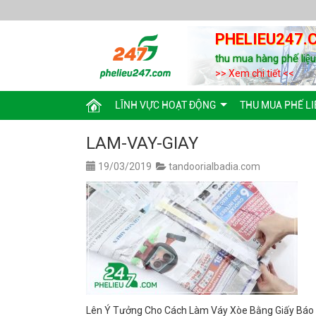
PHELIEU247.
thu mua hàng phế liệ
>> Xem chi tiết <<
LĨNH VỰC HOẠT ĐỘNG
THU MUA PHẾ LI
LAM-VAY-GIAY
19/03/2019
tandoorialbadia.com
Lên Ý Tưởng Cho Cách Làm Váy Xòe Bằng Giấy Báo