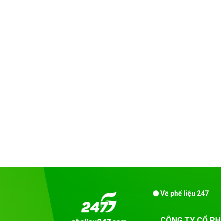
Về phế liệu 247
CÔNG TY CỔ PH