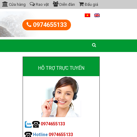
Cửa hàng
Rao vặt
Diễn đàn
Đấu giá
0974655133
HỖ TRỢ TRỰC TUYẾN
0974655133
Hotline
0974655133