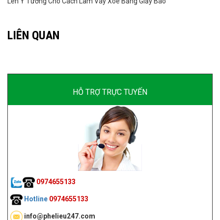
Lên Ý Tưởng Cho Cách Làm Váy Xòe Bằng Giấy Báo
LIÊN QUAN
HỖ TRỢ TRỰC TUYẾN
0974655133
Hotline
0974655133
info@phelieu247.com