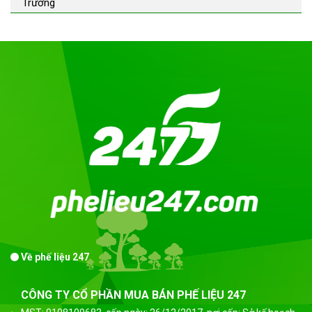
Trường
Về phế liệu 247
CÔNG TY CỔ PHẦN MUA BÁN PHẾ LIỆU 247