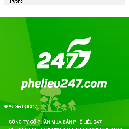
Trường
Về phế liệu 247
CÔNG TY CỔ PHẦN MUA BÁN PHẾ LIỆU 247