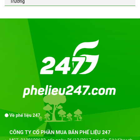
Trường
Về phế liệu 247
CÔNG TY CỔ PHẦN MUA BÁN PHẾ LIỆU 247