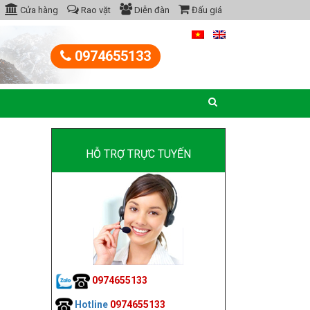
Cửa hàng
Rao vặt
Diễn đàn
Đấu giá
0974655133
HỖ TRỢ TRỰC TUYẾN
0974655133
Hotline
0974655133