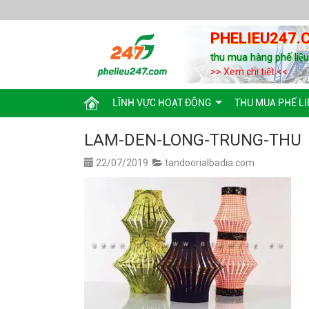
PHELIEU247.
thu mua hàng phế liệ
>> Xem chi tiết <<
LĨNH VỰC HOẠT ĐỘNG
THU MUA PHẾ LI
LAM-DEN-LONG-TRUNG-THU
22/07/2019
tandoorialbadia.com