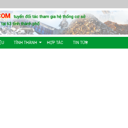
COM
tuyển đối tác tham gia hệ thống cơ sở
u tại 63 tỉnh thành phố
ỆU
TỈNH THÀNH
HỢP TÁC
TIN TỨC