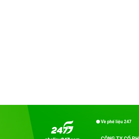
Về phế liệu 247
CÔNG TY CỔ PH