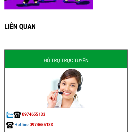
LIÊN QUAN
HỖ TRỢ TRỰC TUYẾN
0974655133
Hotline
0974655133